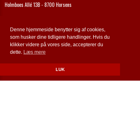
Holmboes Allé 13B - 8700 Horsens
Telefon:
75 64 67 88
Email:
info@megascope.dk
Denne hjemmeside benytter sig af cookies,
som husker dine tidligere handlinger. Hvis du
Cookie- og privatlivspolitik
klikker videre på vores side, accepterer du
dette.
Læs mere
Website og billetsystem fra ebillet a/s
LUK