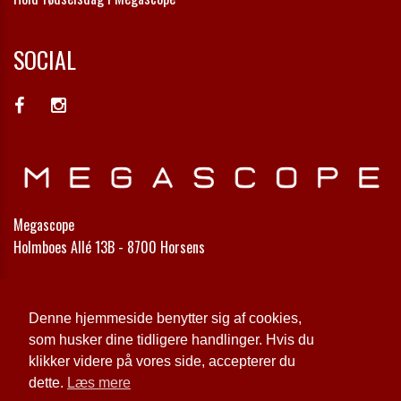
SOCIAL
Megascope
Holmboes Allé 13B - 8700 Horsens
Telefon:
75 64 67 88
Email:
info@megascope.dk
Denne hjemmeside benytter sig af cookies,
som husker dine tidligere handlinger. Hvis du
Cookie- og privatlivspolitik
klikker videre på vores side, accepterer du
dette.
Læs mere
Website og billetsystem fra ebillet a/s