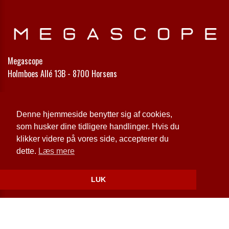
Megascope
Holmboes Allé 13B - 8700 Horsens
Telefon:
75 64 67 88
Email:
info@megascope.dk
Denne hjemmeside benytter sig af cookies,
som husker dine tidligere handlinger. Hvis du
Cookie- og privatlivspolitik
klikker videre på vores side, accepterer du
dette.
Læs mere
Website og billetsystem fra ebillet a/s
LUK